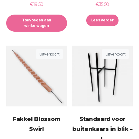
€
19,50
€
35,50
Toevoegen aan
Lees verder
winkelwagen
Uitverkocht
Uitverkocht
Fakkel Blossom
Standaard voor
Swirl
buitenkaars in blik –
L