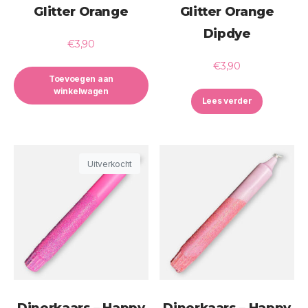
Glitter Orange
Glitter Orange
Dipdye
€
3,90
€
3,90
Toevoegen aan
winkelwagen
Lees verder
Uitverkocht
Dinerkaars – Happy
Dinerkaars – Happy