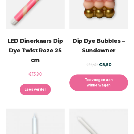
LED Dinerkaars Dip
Dip Dye Bubbles –
Dye Twist Roze 25
Sundowner
cm
€
9,50
€
5,50
€
13,90
Toevoegen aan
winkelwagen
Lees verder