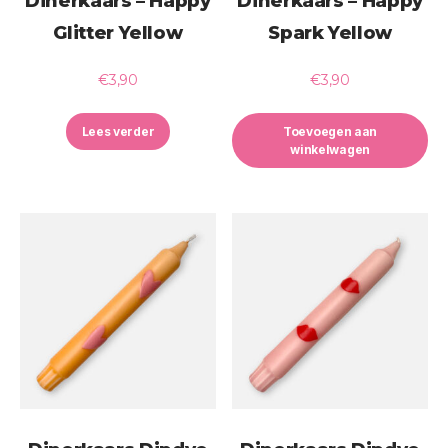
Dinerkaars – Happy
Dinerkaars – Happy
Glitter Yellow
Spark Yellow
€
3,90
€
3,90
Lees verder
Toevoegen aan
winkelwagen