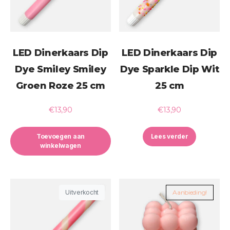
LED Dinerkaars Dip
LED Dinerkaars Dip
Dye Smiley Smiley
Dye Sparkle Dip Wit
Groen Roze 25 cm
25 cm
€
13,90
€
13,90
Toevoegen aan
Lees verder
winkelwagen
Aanbieding!
Uitverkocht