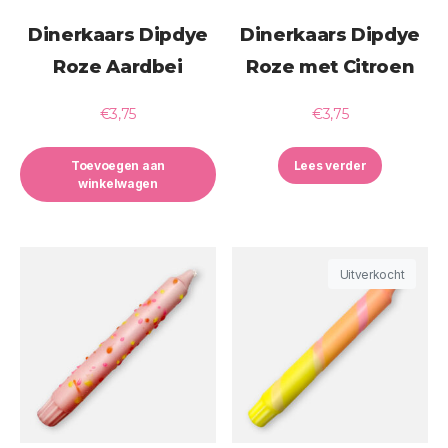
Dinerkaars Dipdye
Dinerkaars Dipdye
Roze Aardbei
Roze met Citroen
€
3,75
€
3,75
Toevoegen aan
Lees verder
winkelwagen
Uitverkocht