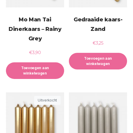
Mo Man Tai
Gedraaide kaars-
Dinerkaars – Rainy
Zand
Grey
€
3,25
€
3,90
Toevoegen aan
winkelwagen
Toevoegen aan
winkelwagen
Uitverkocht