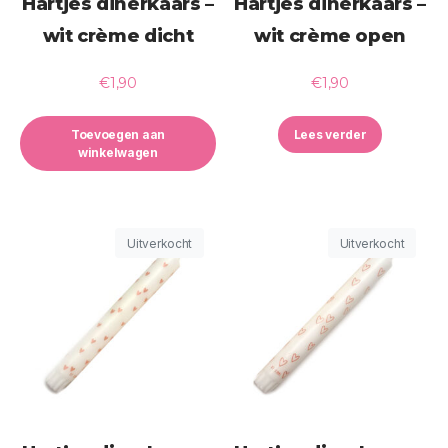
Hartjes dinerkaars –
Hartjes dinerkaars –
wit crème dicht
wit crème open
€
1,90
€
1,90
Toevoegen aan
Lees verder
winkelwagen
Uitverkocht
Uitverkocht