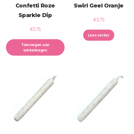
Confetti Roze
Swirl Geel Oranje
Sparkle Dip
€
3,75
€
3,75
Lees verder
Toevoegen aan
winkelwagen