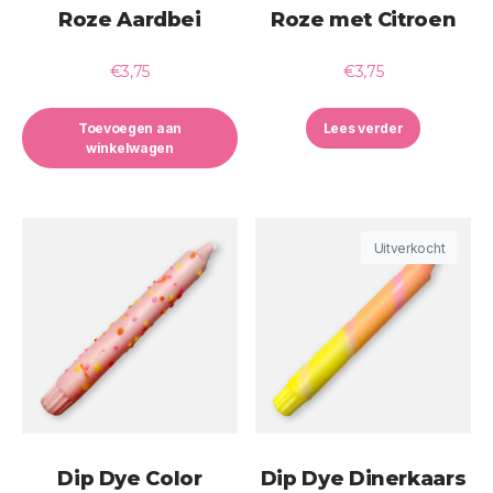
Roze Aardbei
Roze met Citroen
€
3,75
€
3,75
Toevoegen aan
Lees verder
winkelwagen
Uitverkocht
Dip Dye Color
Dip Dye Dinerkaars