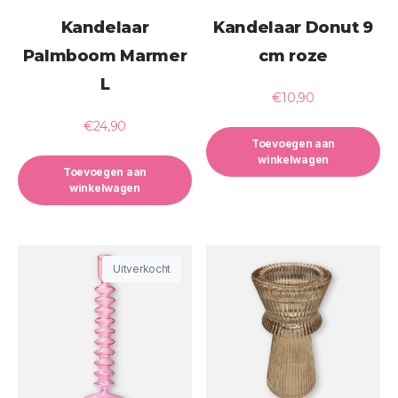
Kandelaar
Kandelaar Donut 9
Palmboom Marmer
cm roze
L
€
10,90
€
24,90
Toevoegen aan
winkelwagen
Toevoegen aan
winkelwagen
Uitverkocht