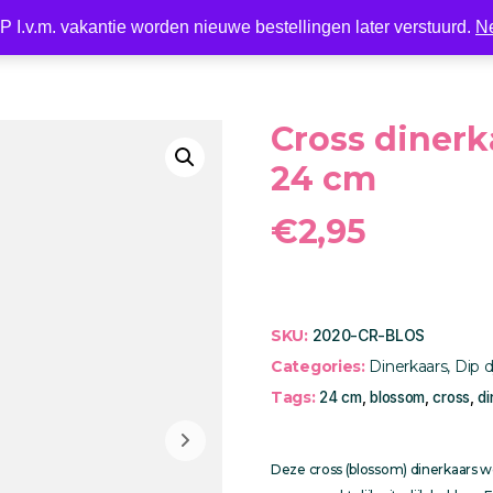
 I.v.m. vakantie worden nieuwe bestellingen later verstuurd.
N
Nieuw
LED
Kaarsen
Kaarshouder
Wonen
Cross dinerka
24 cm
€
2,95
SKU:
2020-CR-BLOS
Categories:
Dinerkaars
,
Dip 
Tags:
24 cm
,
blossom
,
cross
,
di
Deze cross (blossom) dinerkaars wo