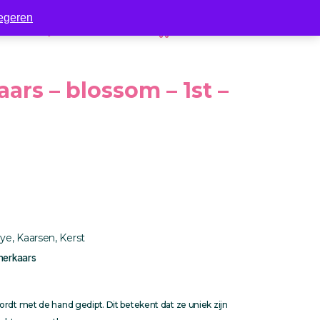
egeren
Zakelijk
Contact
0
ars – blossom – 1st –
dye
,
Kaarsen
,
Kerst
nerkaars
rdt met de hand gedipt. Dit betekent dat ze uniek zijn