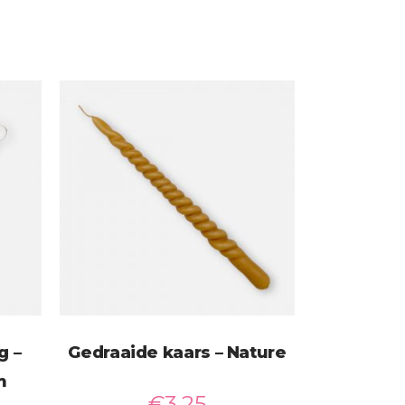
g –
Gedraaide kaars – Nature
m
€
3,25