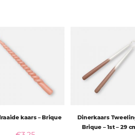
raaide kaars – Brique
Dinerkaars Tweelin
Brique – 1st – 29 c
€
3,25