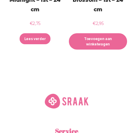
cm
cm
€
2,75
€
2,95
Lees verder
Toevoegen aan
winkelwagen
Service