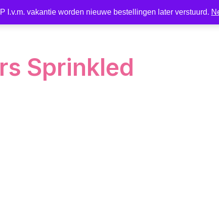
 I.v.m. vakantie worden nieuwe bestellingen later verstuurd.
N
Nieuw
LED
Kaarsen
Kaarshouder
Wonen
rs Sprinkled