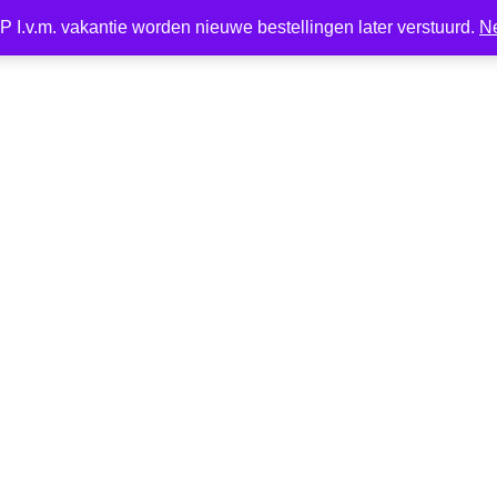
 I.v.m. vakantie worden nieuwe bestellingen later verstuurd.
N
Nieuw
LED
Kaarsen
Kaarshouder
Wonen