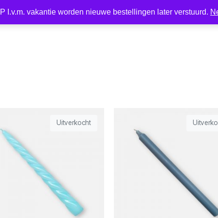
 I.v.m. vakantie worden nieuwe bestellingen later verstuurd.
N
Nieuw
LED
Kaarsen
Kaarshouder
Wonen
Uitverkocht
Uitverko