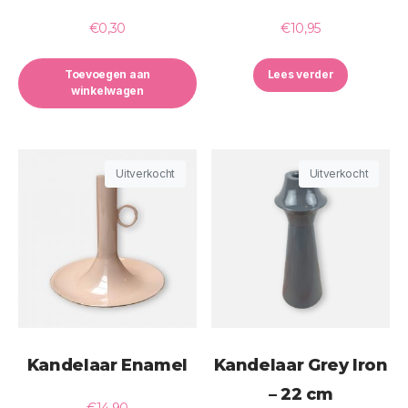
€
0,30
€
10,95
Toevoegen aan
Lees verder
winkelwagen
Uitverkocht
Uitverkocht
Kandelaar Enamel
Kandelaar Grey Iron
– 22 cm
€
14,90