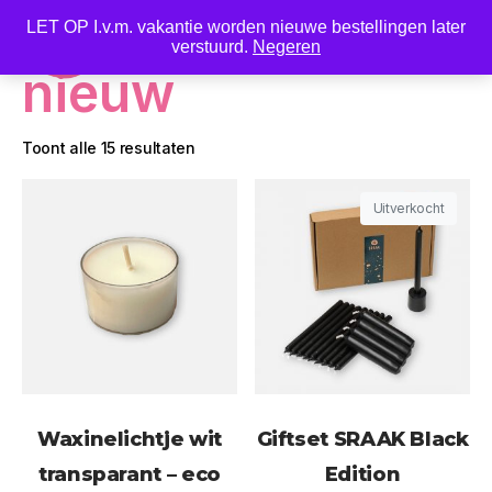
LET OP I.v.m. vakantie worden nieuwe bestellingen later
0
verstuurd.
Negeren
nieuw
Toont alle 15 resultaten
Uitverkocht
Waxinelichtje wit
Giftset SRAAK Black
transparant – eco
Edition