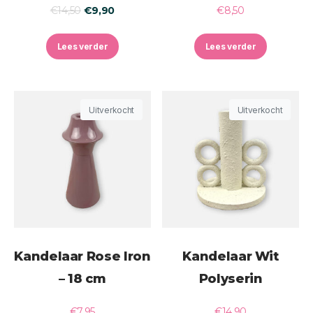
€
14,50
€
9,90
€
8,50
Lees verder
Lees verder
Uitverkocht
Uitverkocht
Kandelaar Rose Iron
Kandelaar Wit
– 18 cm
Polyserin
€
7,95
€
14,90