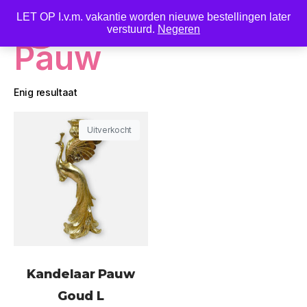
LET OP I.v.m. vakantie worden nieuwe bestellingen later
0
verstuurd.
Negeren
Pauw
Enig resultaat
Uitverkocht
Kandelaar Pauw
Goud L