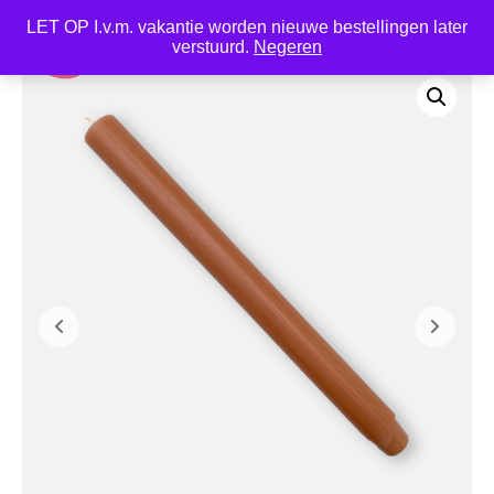
LET OP I.v.m. vakantie worden nieuwe bestellingen later
0
verstuurd.
Negeren