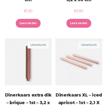
€
1,30
€
3,90
Lees verder
Lees verder
Uitverkocht
Uitverkocht
Dinerkaars extra dik
Dinerkaars XL – iced
– brique – 1st – 3,2 x
apricot – 1st – 2,1 X