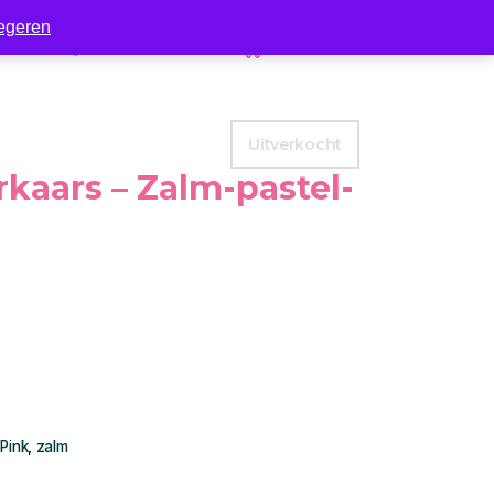
egeren
Zakelijk
Contact
0
Uitverkocht
rkaars – Zalm-pastel-
,
Pink
,
zalm