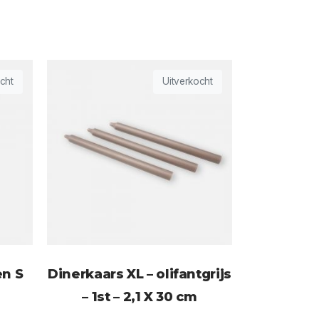
cht
Uitverkocht
en S
Dinerkaars XL – olifantgrijs
– 1st – 2,1 X 30 cm