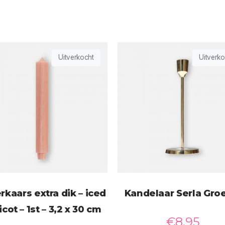
Uitverkocht
Uitverko
rkaars extra dik – iced
Kandelaar Serla Gro
icot – 1st – 3,2 x 30 cm
€
8,95