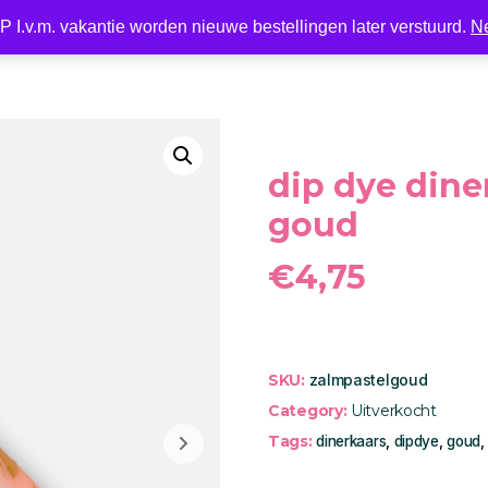
 I.v.m. vakantie worden nieuwe bestellingen later verstuurd.
N
Nieuw
LED
Kaarsen
Kaarshouder
Wonen
dip dye dine
goud
€
4,75
SKU:
zalmpastelgoud
Category:
Uitverkocht
Tags:
dinerkaars
,
dipdye
,
goud