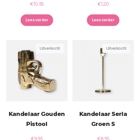
€
10,95
€
1,20
Lees verder
Lees verder
Uitverkocht
Uitverkocht
Kandelaar Gouden
Kandelaar Serla
Pistool
Groen S
€
9,95
€
8,95