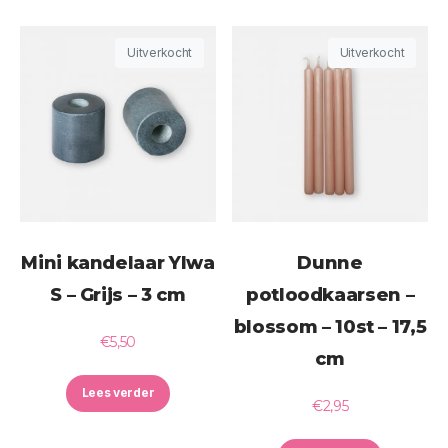
Uitverkocht
Uitverkocht
Mini kandelaar Ylwa
Dunne
S – Grijs – 3 cm
potloodkaarsen –
blossom – 10st – 17,5
€
5,50
cm
Lees verder
€
2,95