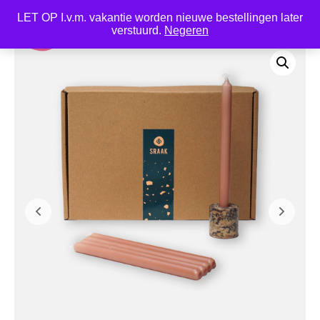
LET OP I.v.m. vakantie worden nieuwe bestellingen later
0
verstuurd.
Negeren