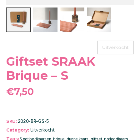
Uitverkocht
Giftset SRAAK
Brique – S
€
7,50
SKU:
2020-BR-GS-5
Category:
Uitverkocht
Tags:
5 potloodkaarsen
,
brique
,
dunne kaars
,
giftset
,
potloodkaars