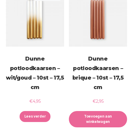
Dunne
Dunne
potloodkaarsen –
potloodkaarsen –
wit/goud – 10st – 17,5
brique – 10st – 17,5
cm
cm
€
4,95
€
2,95
Lees verder
Toevoegen aan
winkelwagen