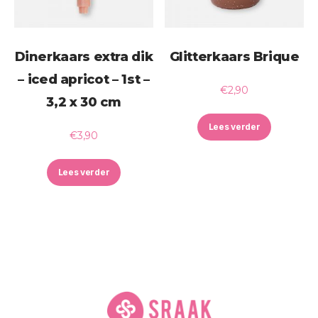
Dinerkaars extra dik
Glitterkaars Brique
– iced apricot – 1st –
€
2,90
3,2 x 30 cm
Lees verder
€
3,90
Lees verder