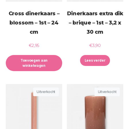
Cross dinerkaars –
Dinerkaars extra dik
blossom – 1st – 24
– brique – 1st – 3,2 x
cm
30 cm
€
2,95
€
3,90
Toevoegen aan
Lees verder
winkelwagen
Uitverkocht
Uitverkocht