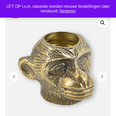
LET OP I.v.m. vakantie worden nieuwe bestellingen later
0
verstuurd.
Negeren