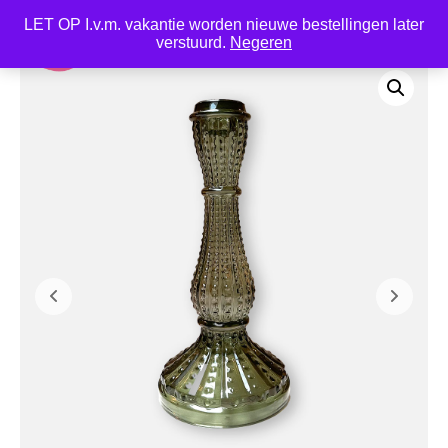
LET OP I.v.m. vakantie worden nieuwe bestellingen later
0
verstuurd.
Negeren