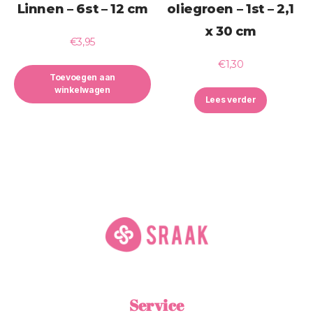
Linnen – 6st – 12 cm
oliegroen – 1st – 2,1
x 30 cm
€
3,95
€
1,30
Toevoegen aan
winkelwagen
Lees verder
Service