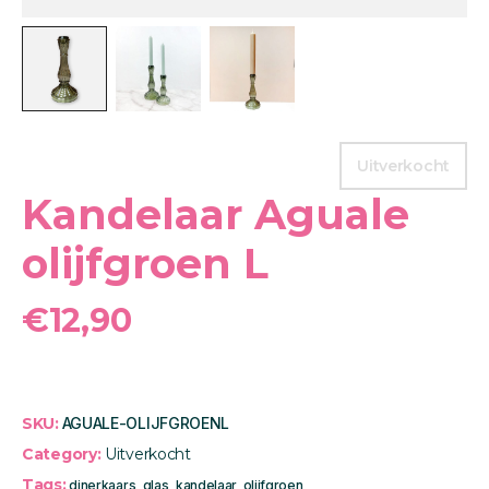
Uitverkocht
Kandelaar Aguale
olijfgroen L
€
12,90
SKU:
AGUALE-OLIJFGROENL
Category:
Uitverkocht
Tags:
dinerkaars
,
glas
,
kandelaar
,
olijfgroen