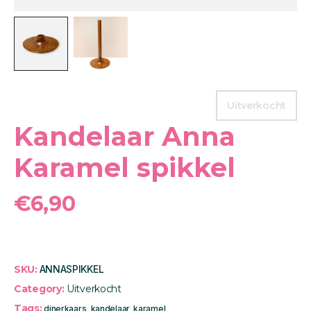
Uitverkocht
Kandelaar Anna
Karamel spikkel
€
6,90
SKU:
ANNASPIKKEL
Category:
Uitverkocht
Tags:
dinerkaars
,
kandelaar
,
karamel