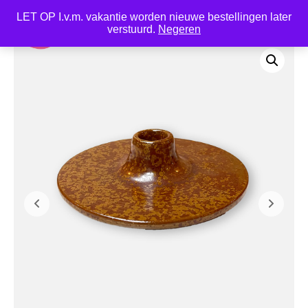
LET OP I.v.m. vakantie worden nieuwe bestellingen later
0
verstuurd.
Negeren