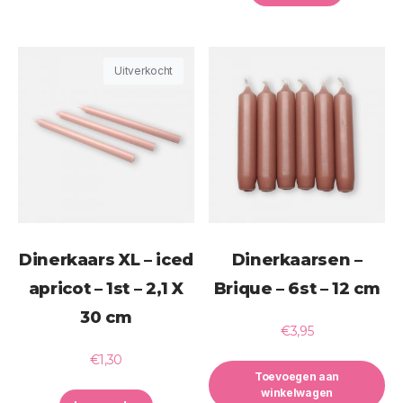
Uitverkocht
Dinerkaars XL – iced
Dinerkaarsen –
apricot – 1st – 2,1 X
Brique – 6st – 12 cm
30 cm
€
3,95
€
1,30
Toevoegen aan
winkelwagen