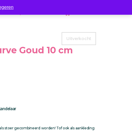
egeren
Zakelijk
Contact
0
Uitverkocht
urve Goud 10 cm
kandelaar
als stoer gecombineerd worden! Tof ook als aankleding