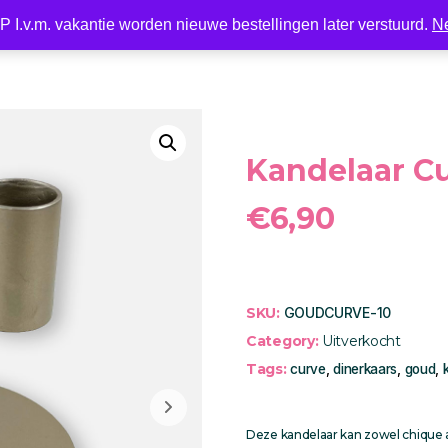
 I.v.m. vakantie worden nieuwe bestellingen later verstuurd.
N
Nieuw
LED
Kaarsen
Kaarshouder
Wonen
Kandelaar C
€
6,90
SKU:
GOUDCURVE-10
Category:
Uitverkocht
Tags:
curve
,
dinerkaars
,
goud
,
Deze kandelaar kan zowel chique 