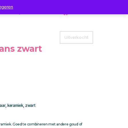
egeren
Zakelijk
Contact
0
Uitverkocht
ans zwart
aar
,
keramiek
,
zwart
eramiek. Goed te combineren met andere goud of