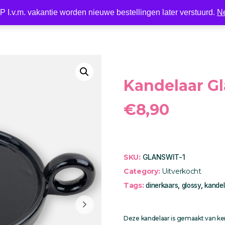
 I.v.m. vakantie worden nieuwe bestellingen later verstuurd.
N
Nieuw
LED
Kaarsen
Kaarshouder
Wonen
Kandelaar Gl
€
8,90
SKU:
GLANSWIT-1
Category:
Uitverkocht
Tags:
dinerkaars
,
glossy
,
kandel
Deze kandelaar is gemaakt van k