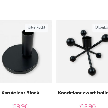
Uitverkocht
Uitverko
Kandelaar Black
Kandelaar zwart boll
€
8,90
€
5,90