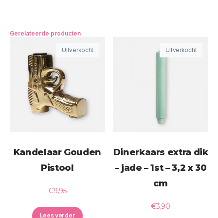
Gerelateerde producten
Uitverkocht
Uitverkocht
Kandelaar Gouden
Dinerkaars extra dik
Pistool
– jade – 1st – 3,2 x 30
cm
€
9,95
€
3,90
Lees verder