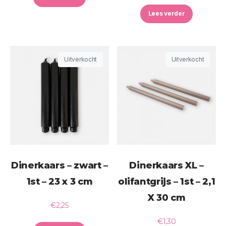
Lees verder
Uitverkocht
Uitverkocht
Dinerkaars – zwart –
Dinerkaars XL –
1st – 23 x 3 cm
olifantgrijs – 1st – 2,1
X 30 cm
€
2,25
€
1,30