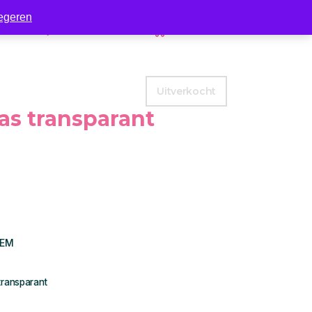
egeren
Zakelijk
Contact
0
Uitverkocht
as transparant
OEM
transparant