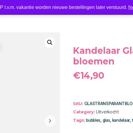
 I.v.m. vakantie worden nieuwe bestellingen later verstuurd.
N
Nieuw
LED
Kaarsen
Kaarshouder
Wonen
Kandelaar Gl
bloemen
€
14,90
SKU:
GLASTRANSPARANTBL
Category:
Uitverkocht
Tags:
bubbles
,
glas
,
kandelaar
,