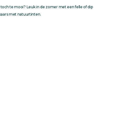
 toch te mooi? Leuk in de zomer met een felle of dip
kaars met natuurtinten.