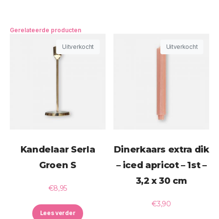
Gerelateerde producten
Uitverkocht
Uitverkocht
Kandelaar Serla
Dinerkaars extra dik
Groen S
– iced apricot – 1st –
3,2 x 30 cm
€
8,95
€
3,90
Lees verder