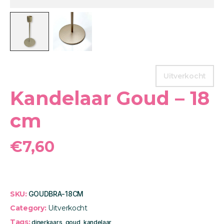
Uitverkocht
Kandelaar Goud – 18
cm
€
7,60
SKU:
GOUDBRA-18CM
Category:
Uitverkocht
Tags:
dinerkaars
,
goud
,
kandelaar