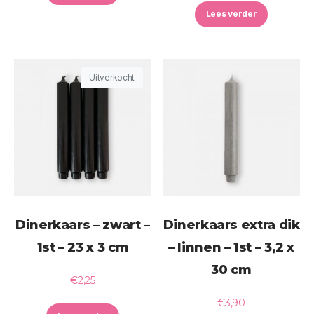
Lees verder
Uitverkocht
Dinerkaars – zwart –
Dinerkaars extra dik
1st – 23 x 3 cm
– linnen – 1st – 3,2 x
30 cm
€
2,25
€
3,90