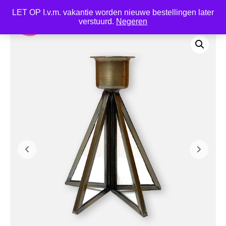
LET OP I.v.m. vakantie worden nieuwe bestellingen later
0
verstuurd.
Negeren