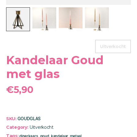
Uitverkocht
Kandelaar Goud
met glas
€
5,90
SKU:
GOUDGLAS
Category:
Uitverkocht
Tags:
dinerkaars
,
goud
,
kandelaar
,
metaal