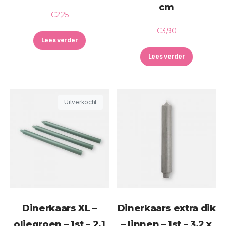
cm
€
2,25
€
3,90
Lees verder
Lees verder
Uitverkocht
Dinerkaars XL –
Dinerkaars extra dik
oliegroen – 1st – 2,1
– linnen – 1st – 3,2 x