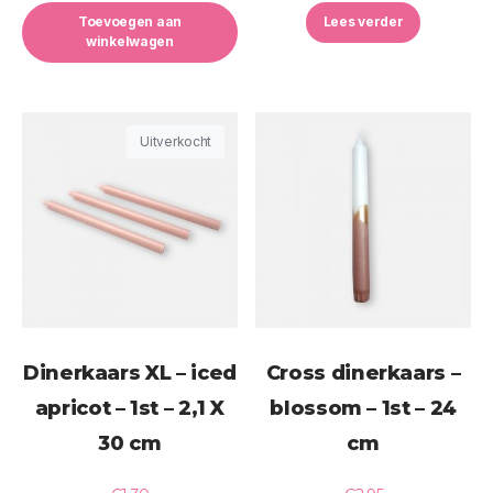
Toevoegen aan
Lees verder
winkelwagen
Uitverkocht
Dinerkaars XL – iced
Cross dinerkaars –
apricot – 1st – 2,1 X
blossom – 1st – 24
30 cm
cm