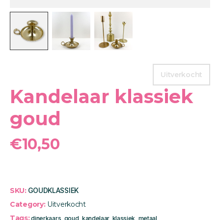
Uitverkocht
Kandelaar klassiek
goud
€
10,50
SKU:
GOUDKLASSIEK
Category:
Uitverkocht
Tags:
dinerkaars
,
goud
,
kandelaar
,
klassiek
,
metaal