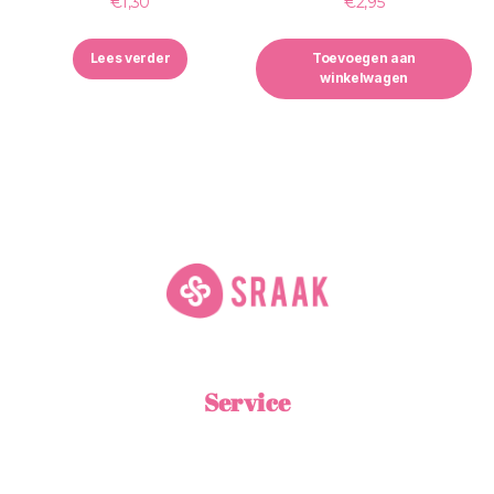
€
1,30
€
2,95
Lees verder
Toevoegen aan
winkelwagen
Service