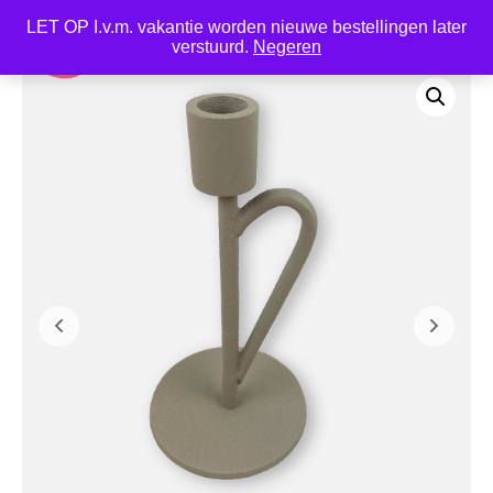
LET OP I.v.m. vakantie worden nieuwe bestellingen later
0
verstuurd.
Negeren