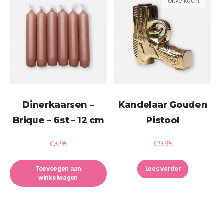
Uitverkocht
Dinerkaarsen –
Kandelaar Gouden
Brique – 6st – 12 cm
Pistool
€
3,95
€
9,95
Toevoegen aan
Lees verder
winkelwagen