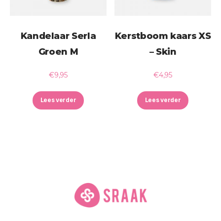
Kandelaar Serla
Kerstboom kaars XS
Groen M
– Skin
€
9,95
€
4,95
Lees verder
Lees verder