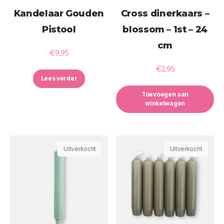
Kandelaar Gouden
Cross dinerkaars –
Pistool
blossom – 1st – 24
cm
€
9,95
€
2,95
Lees verder
Toevoegen aan
winkelwagen
Uitverkocht
Uitverkocht