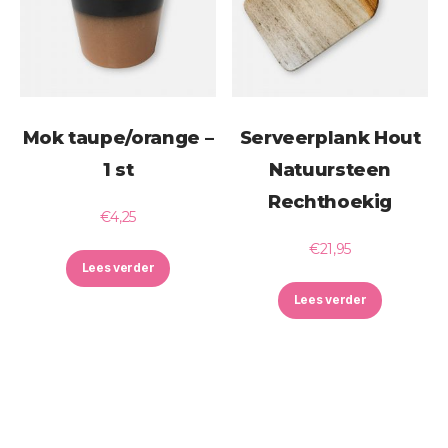
Mok taupe/orange –
Serveerplank Hout
1 st
Natuursteen
Rechthoekig
€
4,25
€
21,95
Lees verder
Lees verder