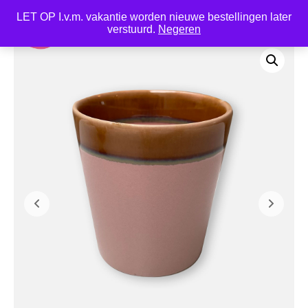
LET OP I.v.m. vakantie worden nieuwe bestellingen later
0
verstuurd.
Negeren