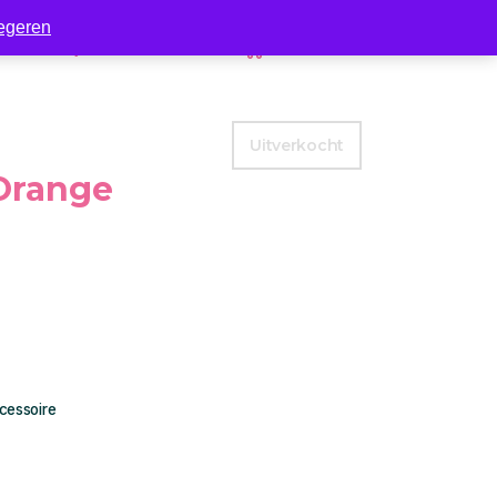
egeren
Zakelijk
Contact
0
Uitverkocht
Orange
essoire