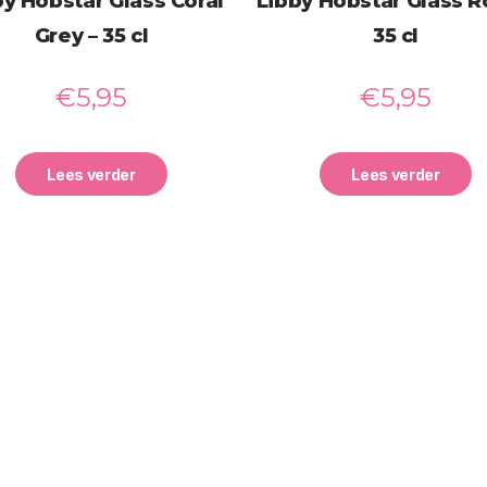
by Hobstar Glass Coral
Libby Hobstar Glass R
Grey – 35 cl
35 cl
€
5,95
€
5,95
Lees verder
Lees verder