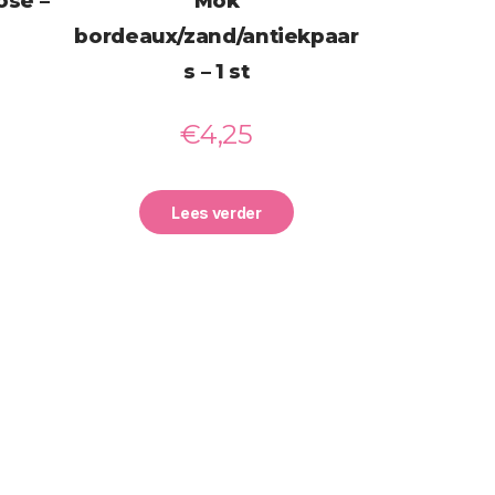
ose –
Mok
bordeaux/zand/antiekpaar
s – 1 st
€
4,25
Lees verder