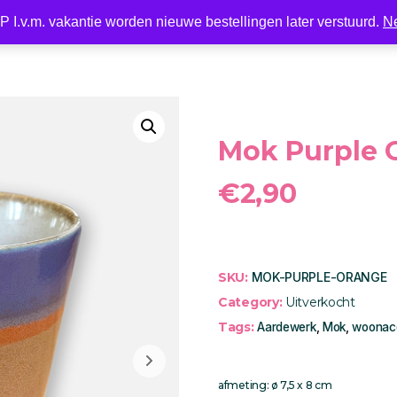
 I.v.m. vakantie worden nieuwe bestellingen later verstuurd.
N
Nieuw
LED
Kaarsen
Kaarshouder
Wonen
Mok Purple 
€
2,90
SKU:
MOK-PURPLE-ORANGE
Category:
Uitverkocht
Tags:
Aardewerk
,
Mok
,
woonacc
afmeting: ø 7,5 x 8 cm