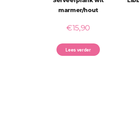
Serveerplank wit
Lib
marmer/hout
€
15,90
Lees verder