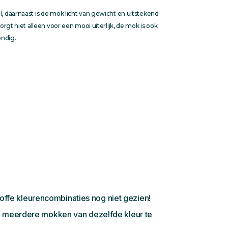
l, daarnaast is de mok licht van gewicht en uitstekend
zorgt niet alleen voor een mooi uiterlijk, de mok is ook
endig.
ffe kleurencombinaties nog niet gezien!
om meerdere mokken van dezelfde kleur te