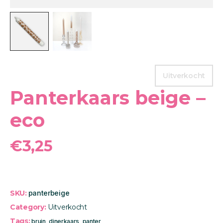
Uitverkocht
Panterkaars beige –
eco
€
3,25
SKU:
panterbeige
Category:
Uitverkocht
Tags:
bruin
,
dinerkaars
,
panter