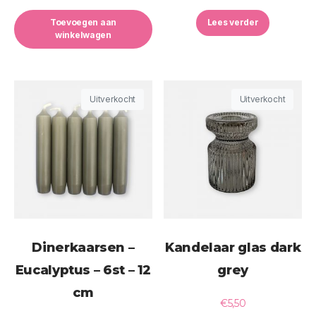
Toevoegen aan
Lees verder
winkelwagen
Uitverkocht
Uitverkocht
Dinerkaarsen –
Kandelaar glas dark
Eucalyptus – 6st – 12
grey
cm
€
5,50