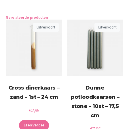
Gerelateerde producten
Uitverkocht
Uitverkocht
Cross dinerkaars –
Dunne
zand – 1st – 24 cm
potloodkaarsen –
stone – 10st – 17,5
€
2,95
cm
Lees verder
€
3,95