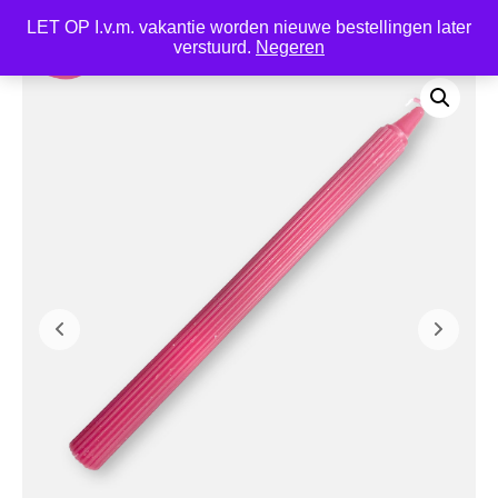
LET OP I.v.m. vakantie worden nieuwe bestellingen later
0
verstuurd.
Negeren