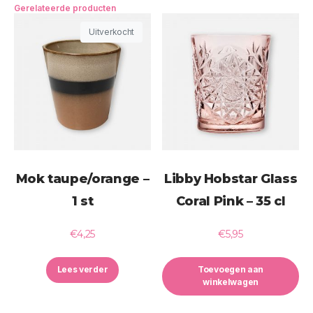
Gerelateerde producten
Uitverkocht
Mok taupe/orange –
Libby Hobstar Glass
1 st
Coral Pink – 35 cl
€
4,25
€
5,95
Lees verder
Toevoegen aan
winkelwagen