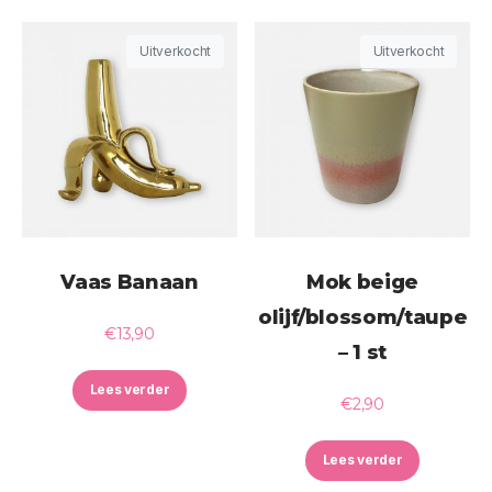
Uitverkocht
Uitverkocht
Vaas Banaan
Mok beige
olijf/blossom/taupe
€
13,90
– 1 st
Lees verder
€
2,90
Lees verder