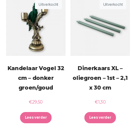
Uitverkocht
Uitverkocht
Kandelaar Vogel 32
Dinerkaars XL –
cm – donker
oliegroen – 1st – 2,1
groen/goud
x 30 cm
€
29,50
€
1,30
Lees verder
Lees verder