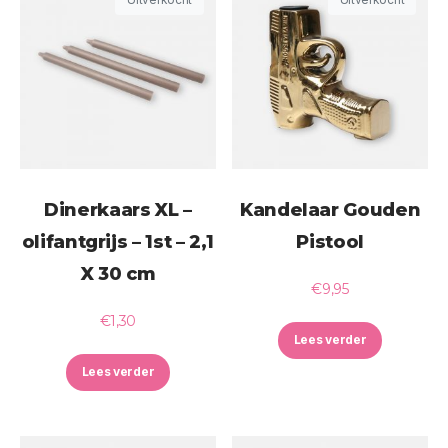
Dinerkaars XL –
Kandelaar Gouden
olifantgrijs – 1st – 2,1
Pistool
X 30 cm
€
9,95
€
1,30
Lees verder
Lees verder