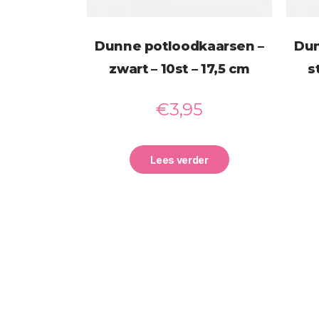
Dunne potloodkaarsen –
Dun
zwart – 10st – 17,5 cm
s
€
3,95
Lees verder