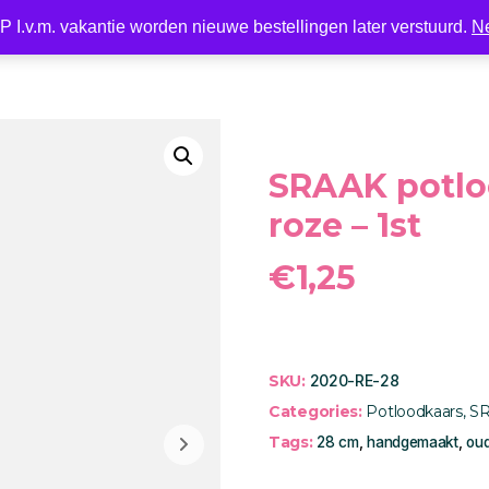
 I.v.m. vakantie worden nieuwe bestellingen later verstuurd.
N
Nieuw
LED
Kaarsen
Kaarshouder
Wonen
SRAAK potlo
roze – 1st
€
1,25
SKU:
2020-RE-28
Categories:
Potloodkaars
,
SR
Tags:
28 cm
,
handgemaakt
,
oud