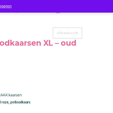
egeren
Zakelijk
Contact
0
Uitverkocht
odkaarsen XL – oud
AAK kaarsen
 roze
,
potloodkaars