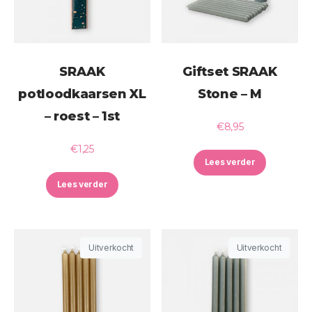
SRAAK
Giftset SRAAK
potloodkaarsen XL
Stone – M
– roest – 1st
€
8,95
€
1,25
Lees verder
Lees verder
Uitverkocht
Uitverkocht