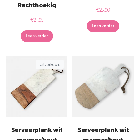
Rechthoekig
€
25,90
€
21,95
Lees verder
Lees verder
Uitverkocht
Serveerplank wit
Serveerplank wit
marmer/hout
marmer/hout