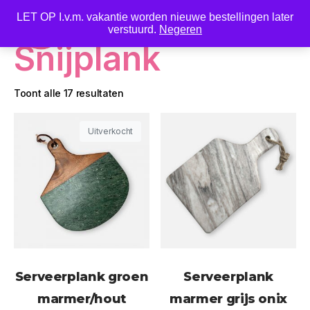
LET OP I.v.m. vakantie worden nieuwe bestellingen later
0
verstuurd.
Negeren
Snijplank
Toont alle 17 resultaten
Uitverkocht
Serveerplank groen
Serveerplank
marmer/hout
marmer grijs onix