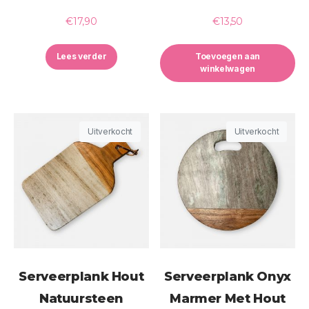
€
17,90
€
13,50
Lees verder
Toevoegen aan
winkelwagen
Uitverkocht
Uitverkocht
Serveerplank Hout
Serveerplank Onyx
Natuursteen
Marmer Met Hout