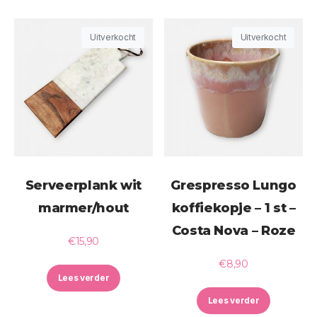
Uitverkocht
Uitverkocht
Serveerplank wit
Grespresso Lungo
marmer/hout
koffiekopje – 1 st –
Costa Nova – Roze
€
15,90
€
8,90
Lees verder
Lees verder