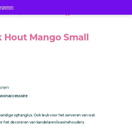
egeren
Zakelijk
Contact
0
k Hout Mango Small
S
onen
oonaccessoire
handige ophanglus. Ook leuk voor het serveren van wat
oor het decoreren van kandelaren/waxinehouders.