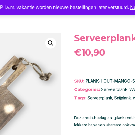
 I.v.m. vakantie worden nieuwe bestellingen later verstuurd.
N
Nieuw
LED
Kaarsen
Kaarshouder
Wonen
Serveerplan
€
10,90
SKU:
PLANK-HOUT-MANGO-
Categories:
Serveerplank
,
W
Tags:
Serveerplank
,
Snijplank
,
w
Deze rechthoekige snijplank met 
lekkere hapjes en uiteraard ook v