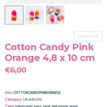
Uitverkocht
Cotton Candy Pink
Orange 4,8 x 10 cm
€
6,00
SKU:
COTTONCANDYPINKORANGE
Category:
Uitverkocht
Tags:
cotton candy
,
kaars
,
pilaar
,
pink orange
,
stomp