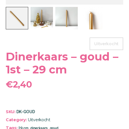
Uitverkocht
Dinerkaars – goud –
1st – 29 cm
€
2,40
SKU:
DK-GOUD
Category:
Uitverkocht
Tags:
29 cm
,
dinerkaars
,
goud