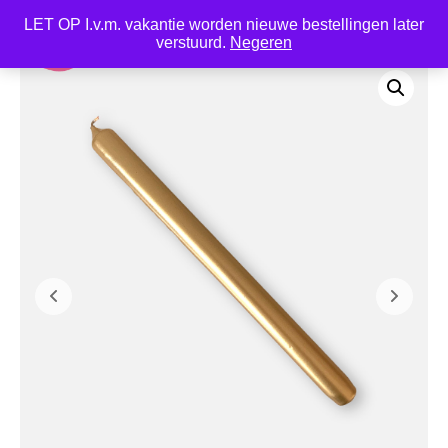
LET OP I.v.m. vakantie worden nieuwe bestellingen later
0
verstuurd.
Negeren