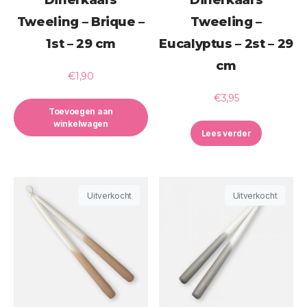
Tweeling – Brique –
Tweeling –
1st – 29 cm
Eucalyptus – 2st – 29
cm
€
1,90
€
3,95
Toevoegen aan
winkelwagen
Lees verder
Uitverkocht
Uitverkocht