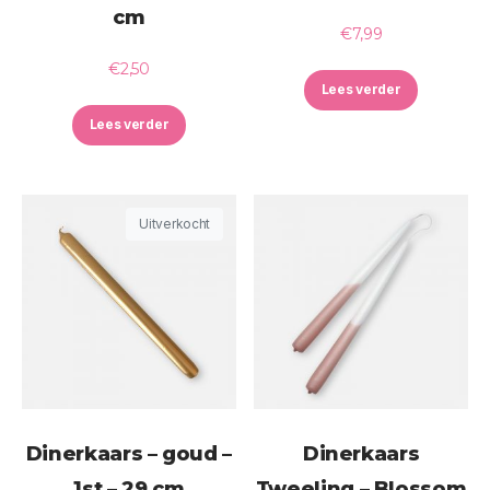
cm
€
7,99
€
2,50
Lees verder
Lees verder
Uitverkocht
Dinerkaars – goud –
Dinerkaars
1st – 29 cm
Tweeling – Blossom