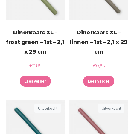
Dinerkaars XL –
Dinerkaars XL –
frost green – 1st – 2,1
linnen – 1st – 2,1 x 29
x 29 cm
cm
€
0,85
€
0,85
Lees verder
Lees verder
Uitverkocht
Uitverkocht