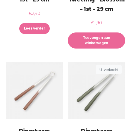
– 1st – 29 cm
€
2,40
€
1,90
Lees verder
Toevoegen aan
winkelwagen
Uitverkocht
Dinerkaars
Dinerkaars