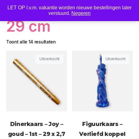
LET OP I.v.m. vakantie worden nieuwe bestellingen later
0
verstuurd.
Negeren
29 cm
Toont alle 14 resultaten
Uitverkocht
Uitverkocht
Dinerkaars – Joy –
Figuurkaars –
goud – 1st – 29 x 2,7
Verliefd koppel