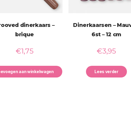
rooved dinerkaars –
Dinerkaarsen – Mauv
brique
6st – 12 cm
€
1,75
€
3,95
oevoegen aan winkelwagen
Lees verder