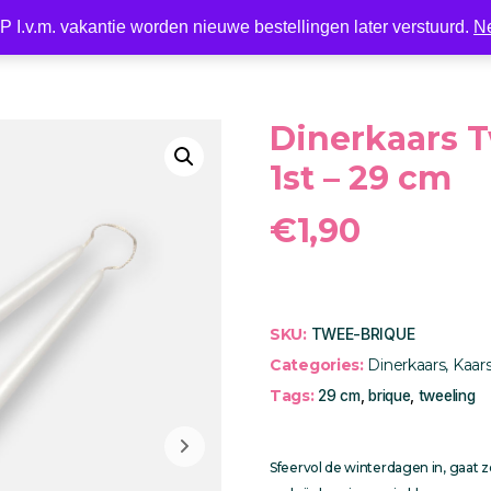
 I.v.m. vakantie worden nieuwe bestellingen later verstuurd.
N
Nieuw
LED
Kaarsen
Kaarshouder
Wonen
Dinerkaars T
1st – 29 cm
€
1,90
SKU:
TWEE-BRIQUE
Categories:
Dinerkaars
,
Kaar
Tags:
29 cm
,
brique
,
tweeling
Sfeervol de winterdagen in, gaat 