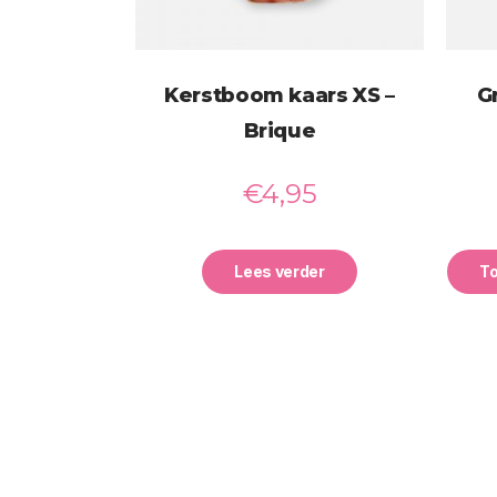
Kerstboom kaars XS –
G
Brique
€
4,95
Lees verder
T