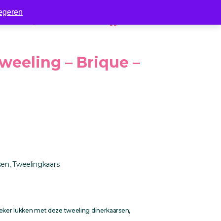
egeren
Zakelijk
Contact
0
weeling – Brique –
sen
,
Tweelingkaars
zeker lukken met deze tweeling dinerkaarsen,