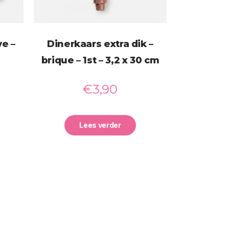
e –
Dinerkaars extra dik –
brique – 1st – 3,2 x 30 cm
€
3,90
Lees verder