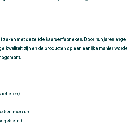
995) zaken met dezelfde kaarsenfabrieken. Door hun jarenlan
oge kwaliteit zijn en de producten op een eerlijke manier w
anagement.
spetteren)
jke keurmerken
or gekleurd