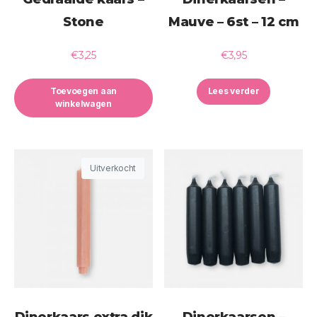
Stone
Mauve – 6st – 12 cm
€
3,25
€
3,95
Toevoegen aan
Lees verder
winkelwagen
Uitverkocht
Dinerkaars extra dik
Dinerkaarsen –