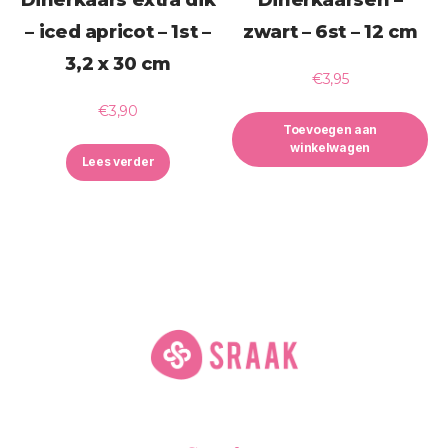
– iced apricot – 1st –
zwart – 6st – 12 cm
3,2 x 30 cm
€
3,95
€
3,90
Toevoegen aan
winkelwagen
Lees verder