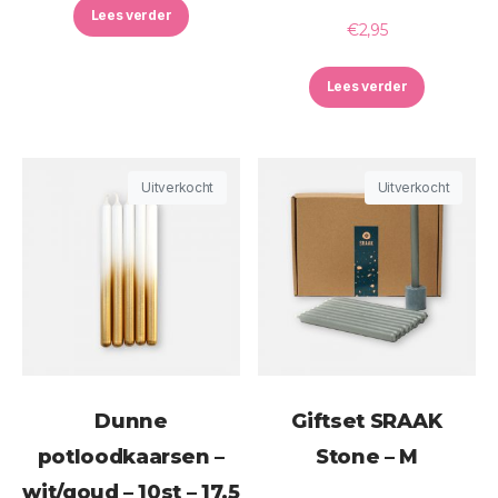
Lees verder
€
2,95
Lees verder
Uitverkocht
Uitverkocht
Dunne
Giftset SRAAK
potloodkaarsen –
Stone – M
wit/goud – 10st – 17,5