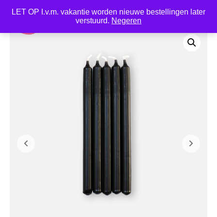
LET OP I.v.m. vakantie worden nieuwe bestellingen later
0
verstuurd.
Negeren