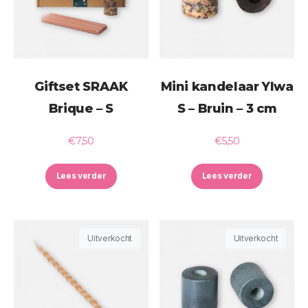
Giftset SRAAK
Mini kandelaar Ylwa
Brique – S
S – Bruin – 3 cm
€
7,50
€
5,50
Lees verder
Lees verder
Uitverkocht
Uitverkocht