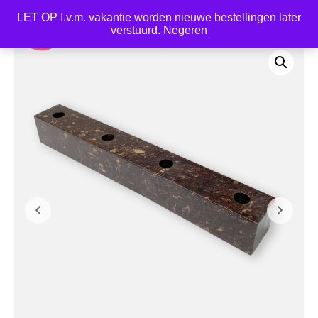
LET OP I.v.m. vakantie worden nieuwe bestellingen later
0
verstuurd.
Negeren