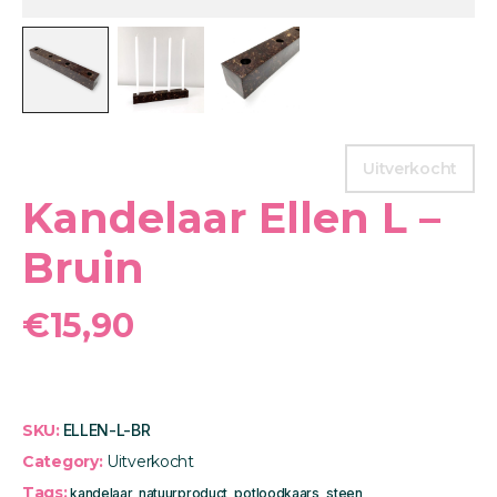
Uitverkocht
Kandelaar Ellen L –
Bruin
€
15,90
SKU:
ELLEN-L-BR
Category:
Uitverkocht
Tags:
kandelaar
,
natuurproduct
,
potloodkaars
,
steen