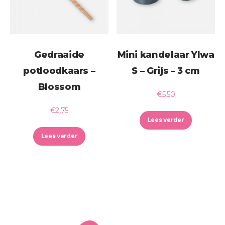
Gedraaide
Mini kandelaar Ylwa
potloodkaars –
S – Grijs – 3 cm
Blossom
€
5,50
€
2,75
Lees verder
Lees verder