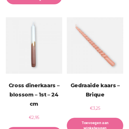
Cross dinerkaars –
Gedraaide kaars –
blossom – 1st – 24
Brique
cm
€
3,25
€
2,95
Toevoegen aan
winkelwagen